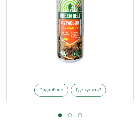
Фитофтороз и коккомикоз;
Парша и ржавчина;
Курчавость листьев и черная гниль;
Милдью и антракноз;
Различные виды пятнистостей листьев и хвои.
ем
Средством опрыскивают плодовые деревья (айву,
яблоню и грушу, абрикос, вишню, сливу, персик,
черешню), ягодные кустарники (смородину,
крыжовник, малину), а также картофель и свеклу,
огурцы и томаты, дыни и арбузы, виноградную лозу
и др.
Подробнее
Где купить?
Подробнее
Где купить?