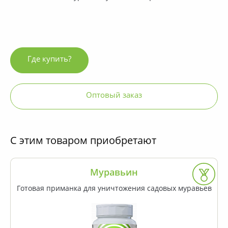
Где купить?
Оптовый заказ
С этим товаром приобретают
0
Пакет 100 / 200 г
Муравьин
Готовая приманка для уничтожения садовых муравьев
«Бордоская смесь» используется для приготовления
бордоской жидкости. Препарат применяется для
борьбы с различными заболеваниями культур.