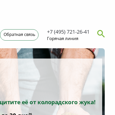
+7 (495) 721-26-41
Обратная связь
ьи на грядках?
щитите её от колорадского жука!