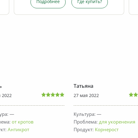
Подробнее
Подробнее
Где купить?
Где купить?
ь
Татьяна
я 2022
27 мая 2022
ура: —
Культура: —
лема:
от кротов
Проблема:
для укоренения
кт:
Антикрот
Продукт:
Корнерост