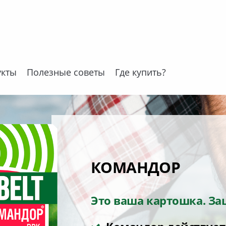
укты
Полезные советы
Где купить?
КОМАНДОР
МУРАВЬИН
Достали садовые мурав
Это ваша картошка. За
Время действовать!