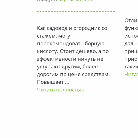
Отли
ает.
Как садовод и огородник со
функ
стажем, могу
испо
ство,
порекомендовать борную
дальш
и яблоньки
кислоту. Стоит дешево, а по
приш
ь.
эффективности ничуть не
прио
уступают другим, более
таких
дорогим по цене средствам.
Чита
Повышает
...
Читать полностью