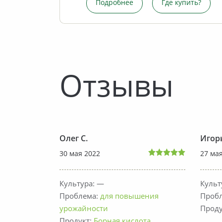
пить?
купить?
Подробнее
Подробнее
Где купить?
Где купить?
Отзывы
Олег С.
Игор
30 мая 2022
27 ма
Культура: —
Культ
мых-
Проблема:
для повышения
Проб
урожайности
Проду
ая
Продукт:
Борная кислота