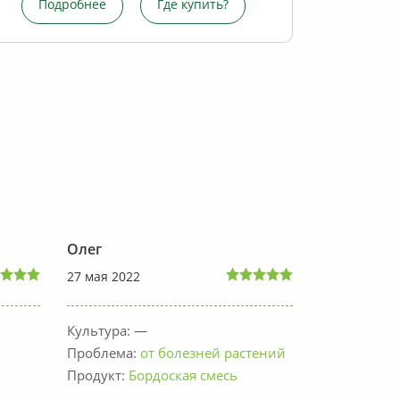
Подробнее
Где купить?
Под
П
Подробнее
Где купить?
Олег
Яна
27 мая 2022
24 мая 2022
Культура: —
Культура: —
Проблема:
от болезней растений
Проблема:
Продукт:
Бордоская смесь
Продукт:
Кл