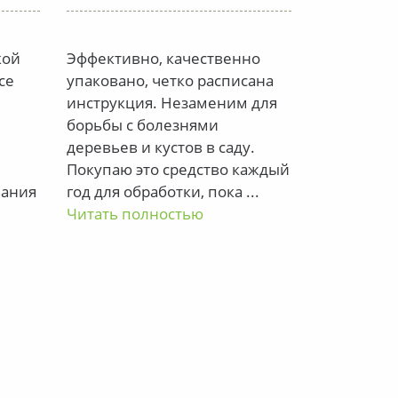
кой
Эффективно, качественно
убивает пл
се
упаковано, четко расписана
насекомых.
инструкция. Незаменим для
ужасный за
борьбы с болезнями
деревьев и кустов в саду.
Покупаю это средство каждый
вания
год для обработки, пока
...
Читать полностью