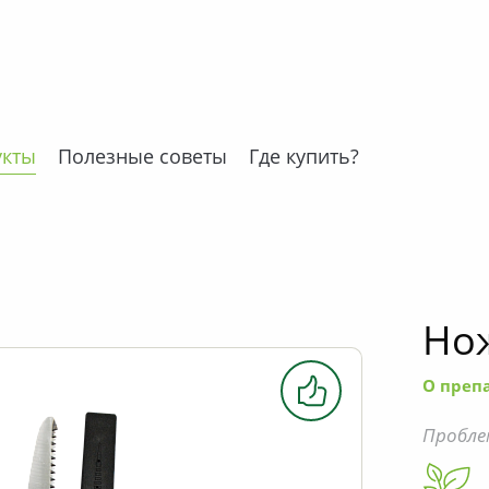
укты
Полезные советы
Где купить?
Нож
О преп
Пробле