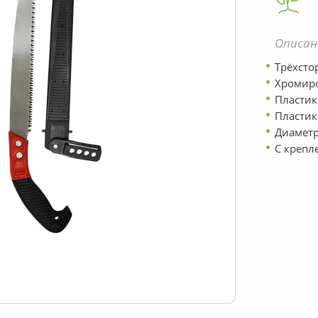
Описан
Трёхсто
Хромиро
Пластик
Пластик
Диаметр
С крепл