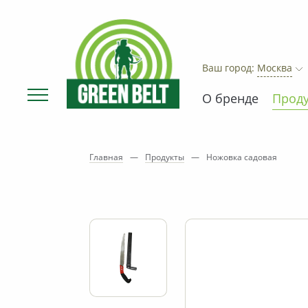
Ваш город:
Москва
О бренде
Прод
Главная
—
Продукты
—
Ножовка садовая