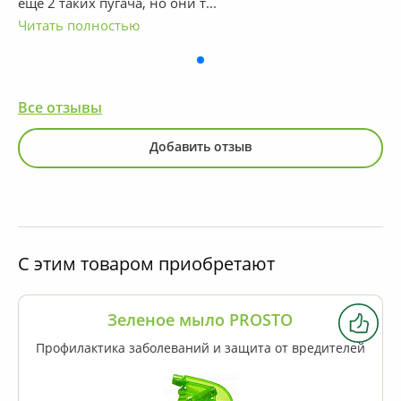
еще 2 таких пугача, но они т
...
Читать полностью
Все отзывы
Добавить отзыв
С этим товаром приобретают
Упаковка 150 / 200 г
Зеленое мыло PROSTO
Профилактика заболеваний и защита от вредителей
Средство для заживления ран плодовых и
декоративных деревьев, причиняемых прививками,